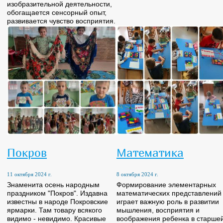
изобразительной деятельности,
обогащается сенсорный опыт,
развивается чувство восприятия.
Покров
Математика
11 октября 2024 г.
8 октября 2024 г.
Знаменита осень народным
Формирование элементарных
праздником "Покров". Издавна
математических представлений
известны в народе Покровские
играет важную роль в развитии
ярмарки. Там товару всякого
мышления, восприятия и
видимо - невидимо. Красивые
воображения ребенка в старше