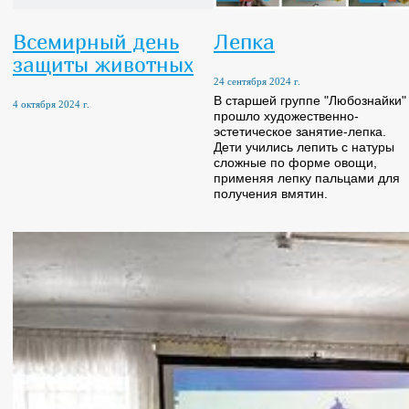
Всемирный день
Лепка
защиты животных
24 сентября 2024 г.
В старшей группе "Любознайки"
4 октября 2024 г.
прошло художественно-
эстетическое занятие-лепка.
Дети учились лепить с натуры
сложные по форме овощи,
применяя лепку пальцами для
получения вмятин.