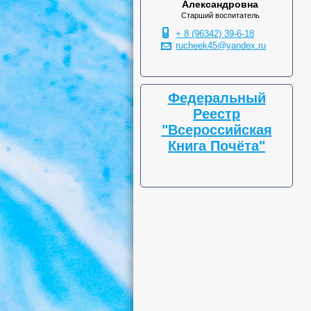
Александровна
Старший воспитатель
+ 8 (96342) 39-6-18
rucheek45@yandex.ru
Федеральный
Реестр
"Всероссийская
Книга Почёта"