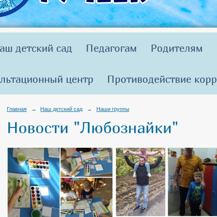
аш детский сад
Педагогам
Родителям
льтационный центр
Противодействие кор
Главная
→
Наш детский сад
→
Наши группы
Новости "Любознайки"