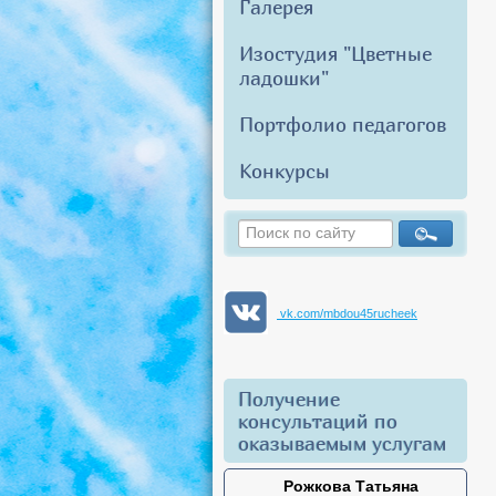
Галерея
Изостудия "Цветные
ладошки"
Портфолио педагогов
Конкурсы
vk.com/mbdou45rucheek
Получение
консультаций по
оказываемым услугам
Рожкова Татьяна