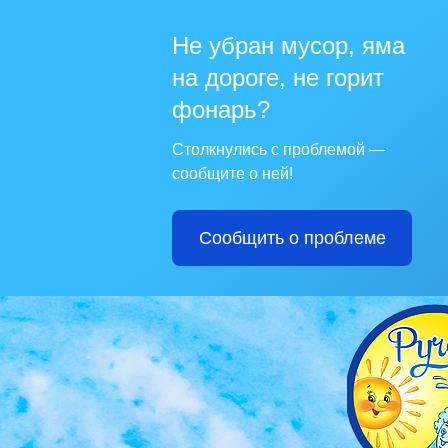
Не убран мусор, яма
на дороге, не горит
фонарь?
Столкнулись с проблемой —
сообщите о ней!
Сообщить о проблеме