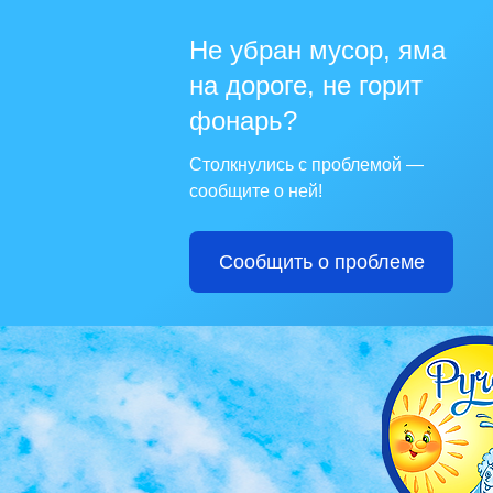
Не убран мусор, яма
на дороге, не горит
фонарь?
Столкнулись с проблемой —
сообщите о ней!
Сообщить о проблеме