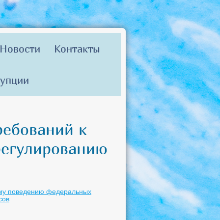
Новости
Контакты
рупции
ребований к
регулированию
ому поведению федеральных
сов