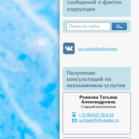
сообщений о фактах
коррупции
vk.com/mbdou45rucheek
Получение
консультаций по
оказываемым услугам
Рожкова Татьяна
Александровна
Старший воспитатель
+ 8 (96342) 39-6-18
rucheek45@yandex.ru