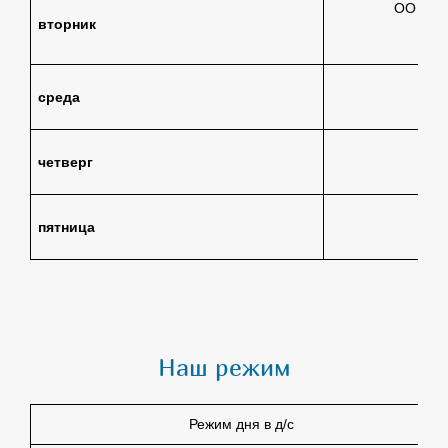
ОО ХЭР 
вторник
О
среда
ОО
четверг
О
пятница
ОО
Наш режим
Режим дня в д/с