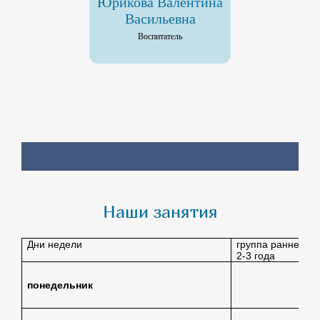
Юрикова Валентина
Васильевна
Воспитатель
Наши занятия
Дни недели
группа раннего в
2-3 года
О
понедельник
ОО