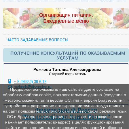
Организация питания.
Ежедневные меню
ЧАСТО ЗАДАВАЕМЫЕ ВОПРОСЫ
ПОЛУЧЕНИЕ КОНСУЛЬТАЦИЙ ПО ОКАЗЫВАЕМЫМ
УСЛУГАМ
Рожкова Татьяна Александровна
Старший воспитатель
+ 8 (96342) 39-6-18
rucheek45@yandex.ru
Продолжая использовать наш сайт, вы даете согласие на
обработку файлов cookie, пользовательских данных (сведения о
местоположении; тип и версия ОС; тип и версия Браузера; тип
устройства и разрешение его экрана; источник откуда пришел
Федеральный Реестр
на сайт пользователь; с какого сайта или по какой рекламе; язык
"Всероссийская Книга Почёта"
ОС и Браузера; какие страницы открывает и на какие кнопки
нажимает пользователь; ip-адрес) в целях функционирования
сайта и проведения статистических исследований и обзоров.