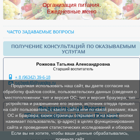
Организация питания.
Ежедневные меню
ЧАСТО ЗАДАВАЕМЫЕ ВОПРОСЫ
ПОЛУЧЕНИЕ КОНСУЛЬТАЦИЙ ПО ОКАЗЫВАЕМЫМ
УСЛУГАМ
Рожкова Татьяна Александровна
Старший воспитатель
+ 8 (96342) 39-6-18
rucheek45@yandex.ru
Продолжая использовать наш сайт, вы даете согласие на
обработку файлов cookie, пользовательских данных (сведения о
местоположении; тип и версия ОС; тип и версия Браузера; тип
устройства и разрешение его экрана; источник откуда пришел
Федеральный Реестр
на сайт пользователь; с какого сайта или по какой рекламе; язык
"Всероссийская Книга Почёта"
ОС и Браузера; какие страницы открывает и на какие кнопки
нажимает пользователь; ip-адрес) в целях функционирования
сайта и проведения статистических исследований и обзоров.
Если вы не хотите, чтобы ваши данные обрабатывались,
покиньте сайт.