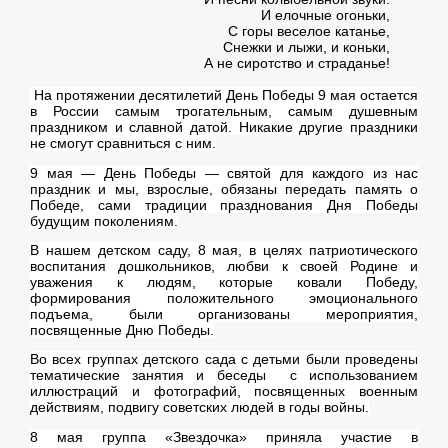
И елочные огоньки,
С горы веселое катанье,
Снежки и лыжи, и коньки,
А не сиротство и страданье!
На протяжении десятилетий День Победы 9 мая остается
в России самым трогательным, самым душевным
праздником и славной датой. Никакие другие праздники
не смогут сравниться с ним.
9 мая — День Победы — святой для каждого из нас
праздник и мы, взрослые, обязаны передать память о
Победе, сами традиции празднования Дня Победы
будущим поколениям.
В нашем детском саду, 8 мая, в целях патриотического
воспитания дошкольников, любви к своей Родине и
уважения к людям, которые ковали Победу,
формирования положительного эмоционального
подъема, были организованы мероприятия,
посвященные Дню Победы.
Во всех группах детского сада с детьми были проведены
тематические занятия и беседы с использованием
иллюстраций и фотографий, посвященных военным
действиям, подвигу советских людей в годы войны.
8 мая группа «Звездочка» приняла участие в