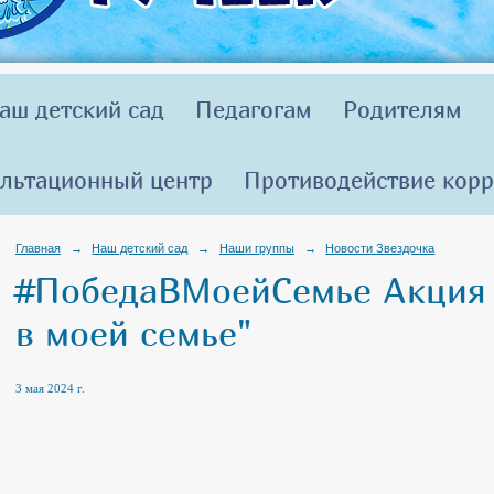
аш детский сад
Педагогам
Родителям
льтационный центр
Противодействие кор
Главная
→
Наш детский сад
→
Наши группы
→
Новости Звездочка
#ПобедаВМоейСемье Акция
в моей семье"
3 мая 2024 г.