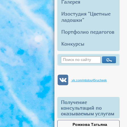
Галерея
Изостудия "Цветные
ладошки"
Портфолио педагогов
Конкурсы
vk.com/mbdou45rucheek
Получение
консультаций по
оказываемым услугам
Рожкова Татьяна