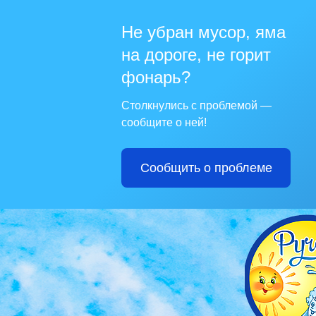
Не убран мусор, яма
на дороге, не горит
фонарь?
Столкнулись с проблемой —
сообщите о ней!
Сообщить о проблеме