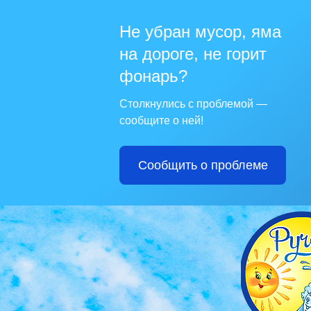
Не убран мусор, яма
на дороге, не горит
фонарь?
Столкнулись с проблемой —
сообщите о ней!
Сообщить о проблеме