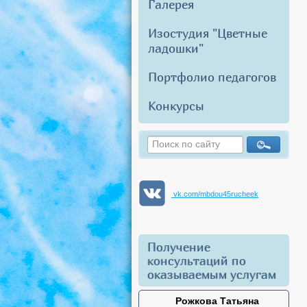
Галерея
Изостудия "Цветные
ладошки"
Портфолио педагогов
Конкурсы
vk.com/mbdou45rucheek
Получение
консультаций по
оказываемым услугам
Рожкова Татьяна