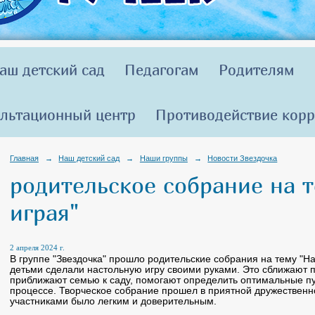
аш детский сад
Педагогам
Родителям
льтационный центр
Противодействие кор
Главная
→
Наш детский сад
→
Наши группы
→
Новости Звездочка
родительское собрание на т
играя"
2 апреля 2024 г.
В группе "Звездочка" прошло родительские собрания на тему "На
детьми сделали настольную игру своими руками. Это сближают п
приближают семью к саду, помогают определить оптимальные пу
процессе. Творческое собрание прошел в приятной дружествен
участниками было легким и доверительным.