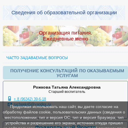
Сведения об образовательной организации
Организация питания.
Ежедневные меню
ЧАСТО ЗАДАВАЕМЫЕ ВОПРОСЫ
ПОЛУЧЕНИЕ КОНСУЛЬТАЦИЙ ПО ОКАЗЫВАЕМЫМ
УСЛУГАМ
Рожкова Татьяна Александровна
Старший воспитатель
+ 8 (96342) 39-6-18
rucheek45@yandex.ru
Продолжая использовать наш сайт, вы даете согласие на
обработку файлов cookie, пользовательских данных (сведения о
местоположении; тип и версия ОС; тип и версия Браузера; тип
устройства и разрешение его экрана; источник откуда пришел
Федеральный Реестр