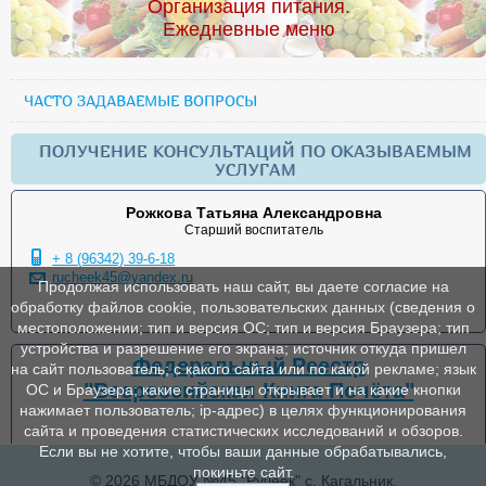
Организация питания.
Ежедневные меню
ЧАСТО ЗАДАВАЕМЫЕ ВОПРОСЫ
ПОЛУЧЕНИЕ КОНСУЛЬТАЦИЙ ПО ОКАЗЫВАЕМЫМ
УСЛУГАМ
Рожкова Татьяна Александровна
Старший воспитатель
+ 8 (96342) 39-6-18
rucheek45@yandex.ru
Продолжая использовать наш сайт, вы даете согласие на
обработку файлов cookie, пользовательских данных (сведения о
местоположении; тип и версия ОС; тип и версия Браузера; тип
устройства и разрешение его экрана; источник откуда пришел
Федеральный Реестр
на сайт пользователь; с какого сайта или по какой рекламе; язык
"Всероссийская Книга Почёта"
ОС и Браузера; какие страницы открывает и на какие кнопки
нажимает пользователь; ip-адрес) в целях функционирования
сайта и проведения статистических исследований и обзоров.
Если вы не хотите, чтобы ваши данные обрабатывались,
покиньте сайт.
© 2026 МБДОУ №45 "Ручеек" с. Кагальник.