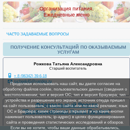
Организация питания.
Ежедневные меню
ЧАСТО ЗАДАВАЕМЫЕ ВОПРОСЫ
ПОЛУЧЕНИЕ КОНСУЛЬТАЦИЙ ПО ОКАЗЫВАЕМЫМ
УСЛУГАМ
Рожкова Татьяна Александровна
Старший воспитатель
+ 8 (96342) 39-6-18
rucheek45@yandex.ru
Продолжая использовать наш сайт, вы даете согласие на
обработку файлов cookie, пользовательских данных (сведения о
местоположении; тип и версия ОС; тип и версия Браузера; тип
устройства и разрешение его экрана; источник откуда пришел
Федеральный Реестр
на сайт пользователь; с какого сайта или по какой рекламе; язык
"Всероссийская Книга Почёта"
ОС и Браузера; какие страницы открывает и на какие кнопки
нажимает пользователь; ip-адрес) в целях функционирования
сайта и проведения статистических исследований и обзоров.
Если вы не хотите, чтобы ваши данные обрабатывались,