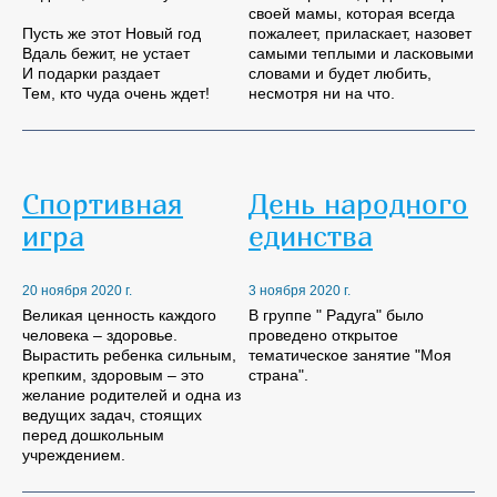
своей мамы, которая всегда
Пусть же этот Новый год
пожалеет, приласкает, назовет
Вдаль бежит, не устает
самыми теплыми и ласковыми
И подарки раздает
словами и будет любить,
Тем, кто чуда очень ждет!
несмотря ни на что.
Спортивная
День народного
игра
единства
20 ноября 2020 г.
3 ноября 2020 г.
Великая ценность каждого
В группе " Радуга" было
человека – здоровье.
проведено открытое
Вырастить ребенка сильным,
тематическое занятие "Моя
крепким, здоровым – это
страна".
желание родителей и одна из
ведущих задач, стоящих
перед дошкольным
учреждением.