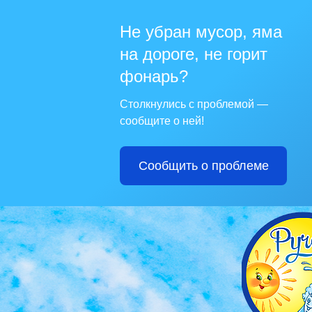
Не убран мусор, яма
на дороге, не горит
фонарь?
Столкнулись с проблемой —
сообщите о ней!
Сообщить о проблеме