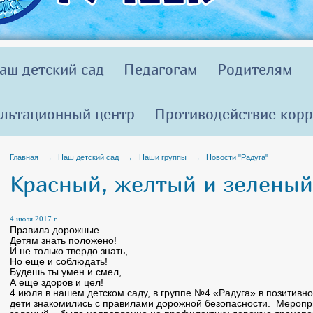
аш детский сад
Педагогам
Родителям
льтационный центр
Противодействие кор
Главная
→
Наш детский сад
→
Наши группы
→
Новости "Радуга"
Красный, желтый и зеленый
4 июля 2017 г.
Правила дорожные
Детям знать положено!
И не только твердо знать,
Но еще и соблюдать!
Будешь ты умен и смел,
А еще здоров и цел!
4 июля в нашем детском саду, в группе №4 «Радуга» в позитивн
дети знакомились с правилами дорожной безопасности. Мероп