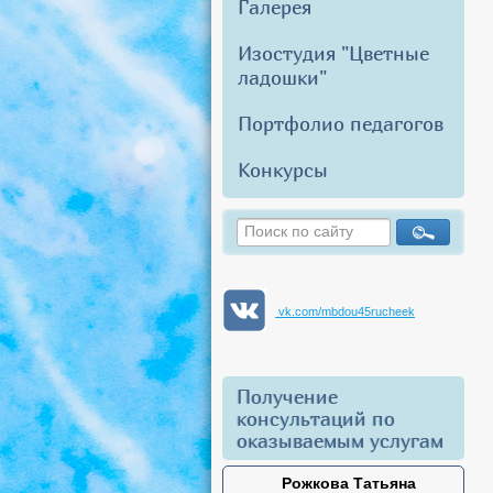
Галерея
Изостудия "Цветные
ладошки"
Портфолио педагогов
Конкурсы
vk.com/mbdou45rucheek
Получение
консультаций по
оказываемым услугам
Рожкова Татьяна