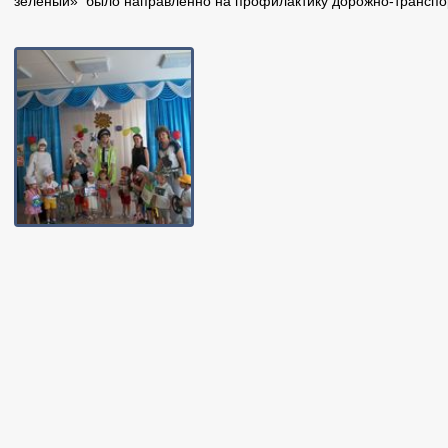
зеленый» было направленно на профилактику дорожно-транспо