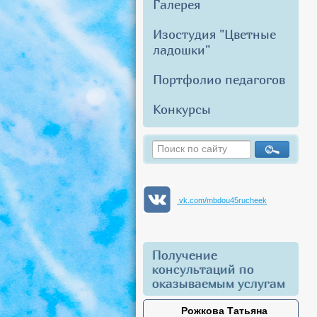
Галерея
Изостудия "Цветные
ладошки"
Портфолио педагогов
Конкурсы
vk.com/mbdou45rucheek
Получение
консультаций по
оказываемым услугам
Рожкова Татьяна