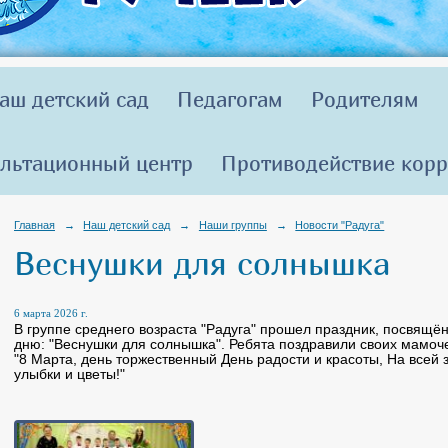
аш детский сад
Педагогам
Родителям
льтационный центр
Противодействие кор
Главная
→
Наш детский сад
→
Наши группы
→
Новости "Радуга"
Веснушки для солнышка
6 марта 2026 г.
В группе среднего возраста "Радуга" прошел праздник, посвя
дню: "Веснушки для солнышка". Ребята поздравили своих мамочек
"8 Марта, день торжественный День радости и красоты, На всей
улыбки и цветы!"