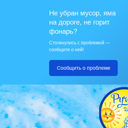
Не убран мусор, яма
на дороге, не горит
фонарь?
Столкнулись с проблемой —
сообщите о ней!
Сообщить о проблеме