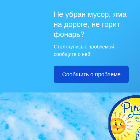
Не убран мусор, яма
на дороге, не горит
фонарь?
Столкнулись с проблемой —
сообщите о ней!
Сообщить о проблеме