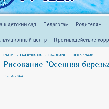
аш детский сад
Педагогам
Родителям
льтационный центр
Противодействие кор
Главная
→
Наш детский сад
→
Наши группы
→
Новости "Радуга"
Рисование "Осенняя березка
16 октября 2024 г.