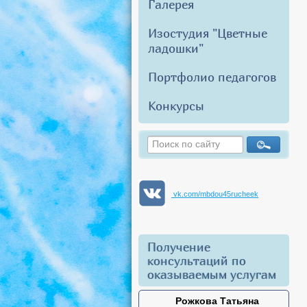
Галерея
Изостудия "Цветные
ладошки"
Портфолио педагогов
Конкурсы
vk.com/mbdou45rucheek
Получение
консультаций по
оказываемым услугам
Рожкова Татьяна