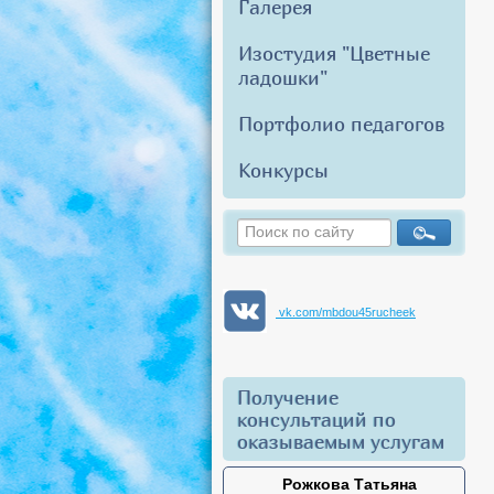
Галерея
Изостудия "Цветные
ладошки"
Портфолио педагогов
Конкурсы
vk.com/mbdou45rucheek
Получение
консультаций по
оказываемым услугам
Рожкова Татьяна