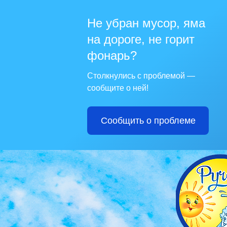
Не убран мусор, яма
на дороге, не горит
фонарь?
Столкнулись с проблемой —
сообщите о ней!
Сообщить о проблеме