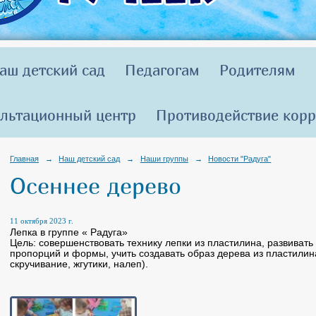
аш детский сад
Педагогам
Родителям
льтационный центр
Противодействие кор
Главная
→
Наш детский сад
→
Наши группы
→
Новости "Радуга"
Осеннее дерево
11 октября 2023 г.
Лепка в группе « Радуга»
Цель: совершенствовать технику лепки из пластилина, развивать 
пропорций и формы, учить создавать образ дерева из пластилин
скручивание, жгутики, налеп).