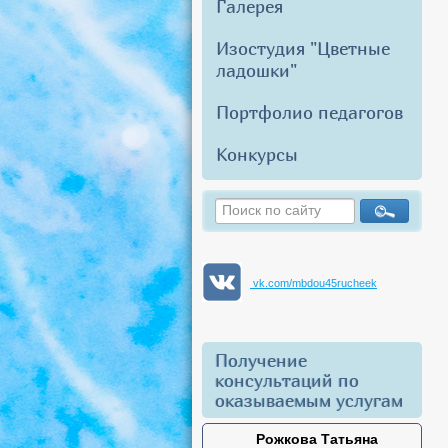
Галерея
Изостудия "Цветные
ладошки"
Портфолио педагогов
Конкурсы
vk.com/mbdou45rucheek
Получение
консультаций по
оказываемым услугам
Рожкова Татьяна