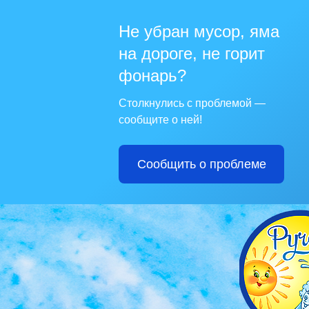
Не убран мусор, яма
на дороге, не горит
фонарь?
Столкнулись с проблемой —
сообщите о ней!
Сообщить о проблеме