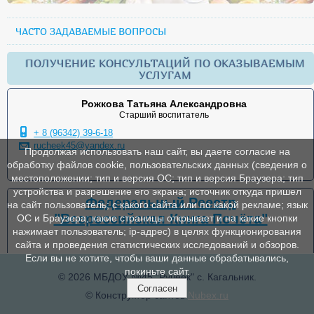
ЧАСТО ЗАДАВАЕМЫЕ ВОПРОСЫ
ПОЛУЧЕНИЕ КОНСУЛЬТАЦИЙ ПО ОКАЗЫВАЕМЫМ
УСЛУГАМ
Рожкова Татьяна Александровна
Старший воспитатель
+ 8 (96342) 39-6-18
rucheek45@yandex.ru
Продолжая использовать наш сайт, вы даете согласие на
обработку файлов cookie, пользовательских данных (сведения о
местоположении; тип и версия ОС; тип и версия Браузера; тип
устройства и разрешение его экрана; источник откуда пришел
Федеральный Реестр
на сайт пользователь; с какого сайта или по какой рекламе; язык
"Всероссийская Книга Почёта"
ОС и Браузера; какие страницы открывает и на какие кнопки
нажимает пользователь; ip-адрес) в целях функционирования
сайта и проведения статистических исследований и обзоров.
Если вы не хотите, чтобы ваши данные обрабатывались,
покиньте сайт.
© 2026 МБДОУ №45 "Ручеек" с. Кагальник.
Согласен
© Конструктор сайтов
Nubex.ru