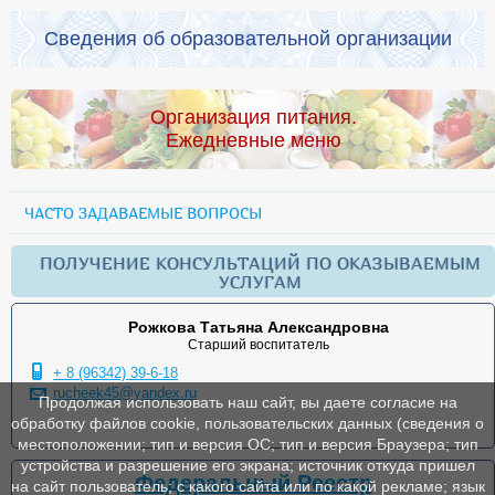
Сведения об образовательной организации
Организация питания.
Ежедневные меню
ЧАСТО ЗАДАВАЕМЫЕ ВОПРОСЫ
ПОЛУЧЕНИЕ КОНСУЛЬТАЦИЙ ПО ОКАЗЫВАЕМЫМ
УСЛУГАМ
Рожкова Татьяна Александровна
Старший воспитатель
+ 8 (96342) 39-6-18
rucheek45@yandex.ru
Продолжая использовать наш сайт, вы даете согласие на
обработку файлов cookie, пользовательских данных (сведения о
местоположении; тип и версия ОС; тип и версия Браузера; тип
устройства и разрешение его экрана; источник откуда пришел
Федеральный Реестр
на сайт пользователь; с какого сайта или по какой рекламе; язык