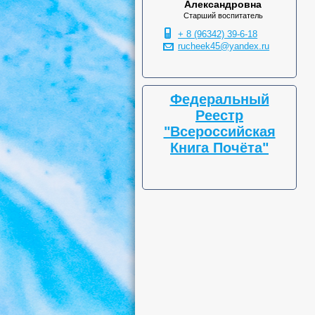
Александровна
Старший воспитатель
+ 8 (96342) 39-6-18
rucheek45@yandex.ru
Федеральный
Реестр
"Всероссийская
Книга Почёта"