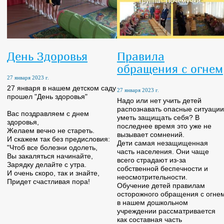
День Здоровья
Правила
обращения с огнем
27 января 2023 г.
27 января в нашем детском саду
27 января 2023 г.
прошел "День здоровья"
Надо или нет учить детей
распознавать опасные ситуации
Вас поздравляем с днем
уметь защищать себя? В
здоровья,
последнее время это уже не
Желаем вечно не стареть.
вызывает сомнений.
И скажем так без предисловия:
Дети самая незащищенная
"Чтоб все болезни одолеть,
часть населения. Они чаще
Вы закаляться начинайте,
всего страдают из-за
Зарядку делайте с утра.
собственной беспечности и
И очень скоро, так и знайте,
неосмотрительности.
Придет счастливая пора!
Обучение детей правилам
осторожного обращения с огне
в нашем дошкольном
учреждении рассматривается
как составная часть