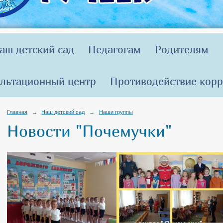
аш детский сад
Педагогам
Родителям
льтационный центр
Противодействие кор
Главная
→
Наш детский сад
→
Наши группы
Новости "Почемучки"