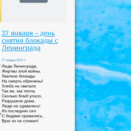
27 января - день
снятия блокады с
Ленинграда
27 января 2023 г.
,
Люди Ленинграда,
Жертвы злой войны.
Хваткою блокады
На смерть обречены!
Хлеба не хватало
Так же, как тепла.
Сколько бомб упало,
Разрушело дома.
Люди не сдавались!
Из последних сил
м
С бедами сражались,
Враг их не сломил!