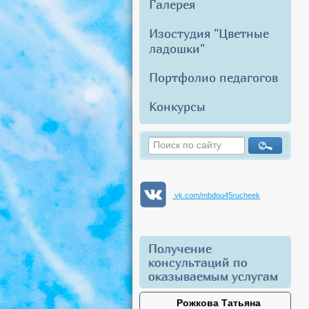
Галерея
Изостудия "Цветные
ладошки"
Портфолио педагогов
Конкурсы
vk.com/mbdou45rucheek
Получение
консультаций по
оказываемым услугам
Рожкова Татьяна