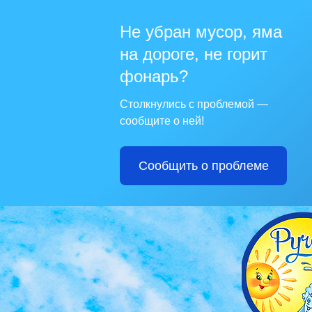
Не убран мусор, яма
на дороге, не горит
фонарь?
Столкнулись с проблемой —
сообщите о ней!
Сообщить о проблеме