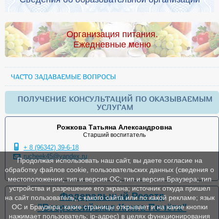
Организация питания.
Ежедневные меню
ЧАСТО ЗАДАВАЕМЫЕ ВОПРОСЫ
ПОЛУЧЕНИЕ КОНСУЛЬТАЦИЙ ПО ОКАЗЫВАЕМЫМ
УСЛУГАМ
Рожкова Татьяна Александровна
Старший воспитатель
+ 8 (96342) 39-6-18
rucheek45@yandex.ru
Продолжая использовать наш сайт, вы даете согласие на
обработку файлов cookie, пользовательских данных (сведения о
местоположении; тип и версия ОС; тип и версия Браузера; тип
устройства и разрешение его экрана; источник откуда пришел
Федеральный Реестр
на сайт пользователь; с какого сайта или по какой рекламе; язык
"Всероссийская Книга Почёта"
ОС и Браузера; какие страницы открывает и на какие кнопки
нажимает пользователь; ip-адрес) в целях функционирования