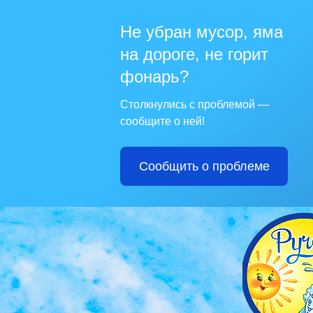
Не убран мусор, яма
на дороге, не горит
фонарь?
Столкнулись с проблемой —
сообщите о ней!
Сообщить о проблеме