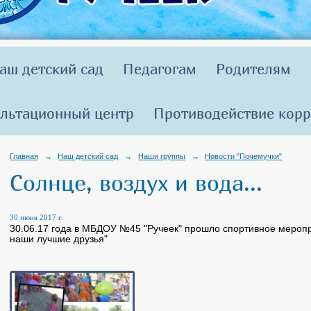
аш детский сад
Педагогам
Родителям
льтационный центр
Противодействие кор
Главная
→
Наш детский сад
→
Наши группы
→
Новости "Почемучки"
Солнце, воздух и вода...
30 июня 2017 г.
30.06.17 года в МБДОУ №45 "Ручеек" прошло спортивное меропри
наши лучшие друзья"