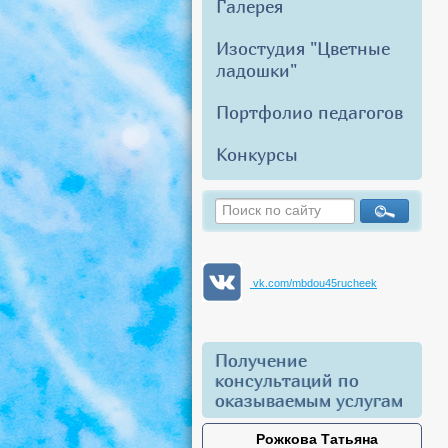
Галерея
Изостудия "Цветные
ладошки"
Портфолио педагогов
Конкурсы
vk.com/mbdou45rucheek
Получение
консультаций по
оказываемым услугам
Рожкова Татьяна