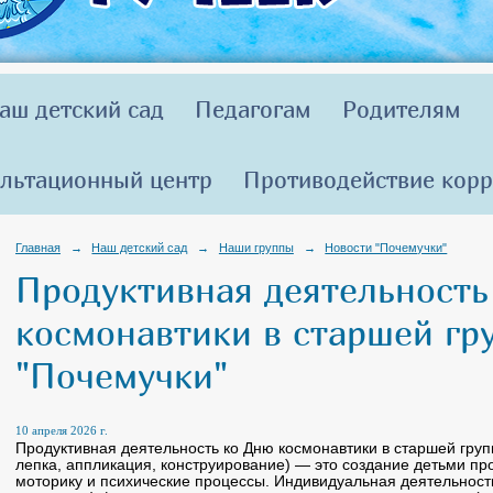
аш детский сад
Педагогам
Родителям
льтационный центр
Противодействие кор
Главная
→
Наш детский сад
→
Наши группы
→
Новости "Почемучки"
Продуктивная деятельность
космонавтики в старшей гр
"Почемучки"
10 апреля 2026 г.
Продуктивная деятельность ко Дню космонавтики в старшей груп
лепка, аппликация, конструирование) — это создание детьми пр
моторику и психические процессы. Индивидуальная деятельность