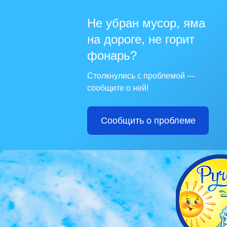
Не убран мусор, яма
на дороге, не горит
фонарь?
Столкнулись с проблемой —
сообщите о ней!
Сообщить о проблеме