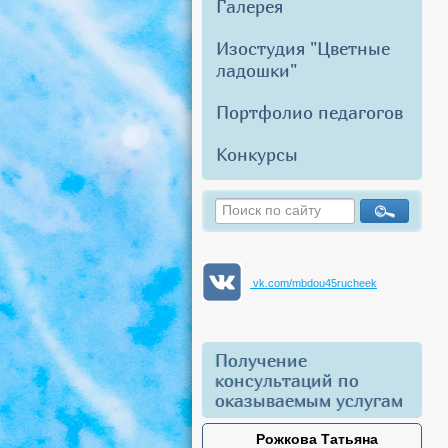
Галерея
Изостудия "Цветные
ладошки"
Портфолио педагогов
Конкурсы
vk.com/mbdou45rucheek
Получение
консультаций по
оказываемым услугам
Рожкова Татьяна