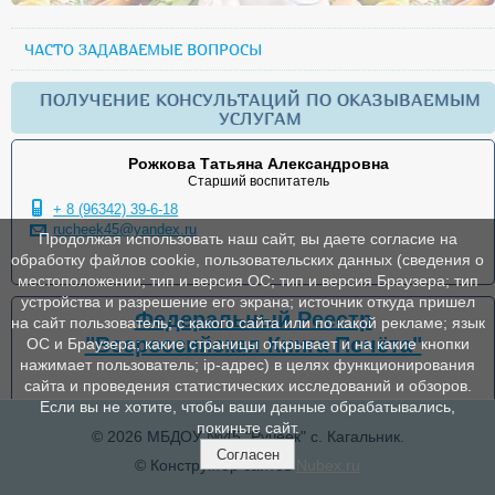
ЧАСТО ЗАДАВАЕМЫЕ ВОПРОСЫ
ПОЛУЧЕНИЕ КОНСУЛЬТАЦИЙ ПО ОКАЗЫВАЕМЫМ
УСЛУГАМ
Рожкова Татьяна Александровна
Старший воспитатель
+ 8 (96342) 39-6-18
rucheek45@yandex.ru
Продолжая использовать наш сайт, вы даете согласие на
обработку файлов cookie, пользовательских данных (сведения о
местоположении; тип и версия ОС; тип и версия Браузера; тип
устройства и разрешение его экрана; источник откуда пришел
Федеральный Реестр
на сайт пользователь; с какого сайта или по какой рекламе; язык
"Всероссийская Книга Почёта"
ОС и Браузера; какие страницы открывает и на какие кнопки
нажимает пользователь; ip-адрес) в целях функционирования
сайта и проведения статистических исследований и обзоров.
Если вы не хотите, чтобы ваши данные обрабатывались,
покиньте сайт.
© 2026 МБДОУ №45 "Ручеек" с. Кагальник.
Согласен
© Конструктор сайтов
Nubex.ru