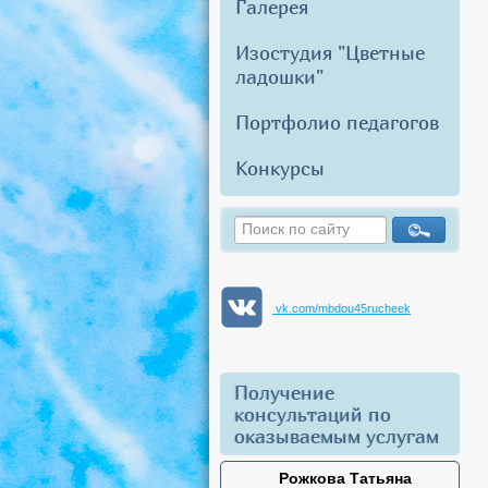
Галерея
Изостудия "Цветные
ладошки"
Портфолио педагогов
Конкурсы
vk.com/mbdou45rucheek
Получение
консультаций по
оказываемым услугам
Рожкова Татьяна