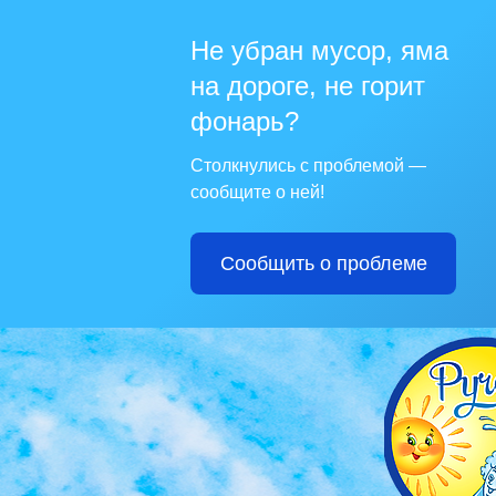
Не убран мусор, яма
на дороге, не горит
фонарь?
Столкнулись с проблемой —
сообщите о ней!
Сообщить о проблеме