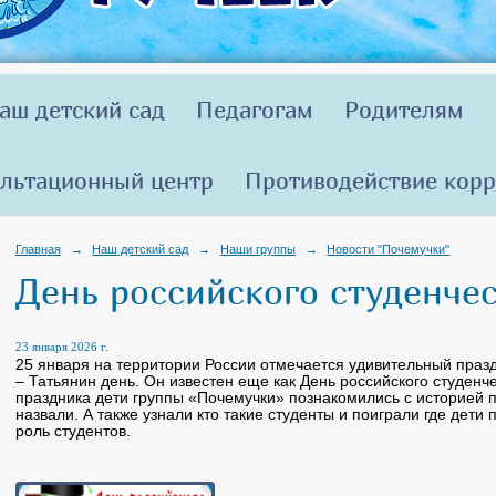
аш детский сад
Педагогам
Родителям
льтационный центр
Противодействие кор
Главная
→
Наш детский сад
→
Наши группы
→
Новости "Почемучки"
День российского студенче
23 января 2026 г.
25 января на территории России отмечается удивительный празд
– Татьянин день. Он известен еще как День российского студенч
праздника дети группы «Почемучки» познакомились с историей п
назвали. А также узнали кто такие студенты и поиграли где дет
роль студентов.