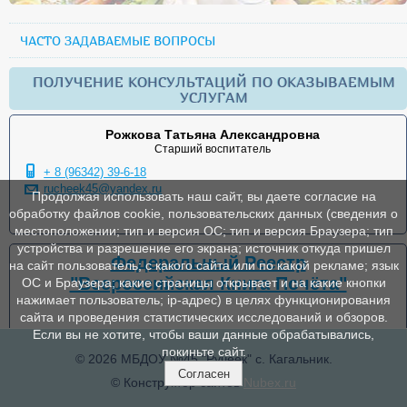
ЧАСТО ЗАДАВАЕМЫЕ ВОПРОСЫ
ПОЛУЧЕНИЕ КОНСУЛЬТАЦИЙ ПО ОКАЗЫВАЕМЫМ
УСЛУГАМ
Рожкова Татьяна Александровна
Старший воспитатель
+ 8 (96342) 39-6-18
rucheek45@yandex.ru
Продолжая использовать наш сайт, вы даете согласие на
обработку файлов cookie, пользовательских данных (сведения о
местоположении; тип и версия ОС; тип и версия Браузера; тип
устройства и разрешение его экрана; источник откуда пришел
Федеральный Реестр
на сайт пользователь; с какого сайта или по какой рекламе; язык
"Всероссийская Книга Почёта"
ОС и Браузера; какие страницы открывает и на какие кнопки
нажимает пользователь; ip-адрес) в целях функционирования
сайта и проведения статистических исследований и обзоров.
Если вы не хотите, чтобы ваши данные обрабатывались,
покиньте сайт.
© 2026 МБДОУ №45 "Ручеек" с. Кагальник.
Согласен
© Конструктор сайтов
Nubex.ru