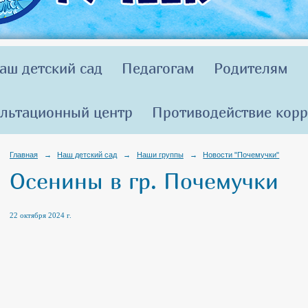
аш детский сад
Педагогам
Родителям
льтационный центр
Противодействие кор
Главная
→
Наш детский сад
→
Наши группы
→
Новости "Почемучки"
Осенины в гр. Почемучки
22 октября 2024 г.