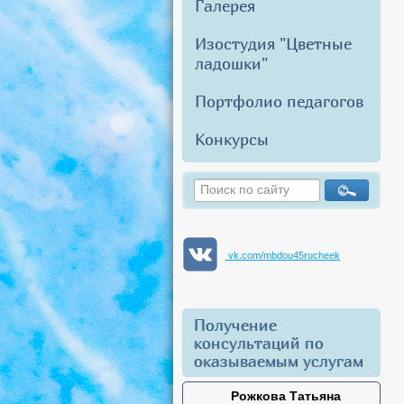
Галерея
Изостудия "Цветные
ладошки"
Портфолио педагогов
Конкурсы
vk.com/mbdou45rucheek
Получение
консультаций по
оказываемым услугам
Рожкова Татьяна