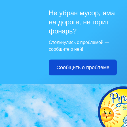
Не убран мусор, яма
на дороге, не горит
фонарь?
Столкнулись с проблемой —
сообщите о ней!
Сообщить о проблеме