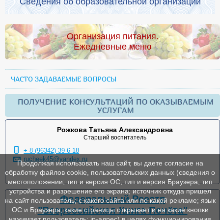
Сведения об образовательной организации
Организация питания.
Ежедневные меню
ЧАСТО ЗАДАВАЕМЫЕ ВОПРОСЫ
ПОЛУЧЕНИЕ КОНСУЛЬТАЦИЙ ПО ОКАЗЫВАЕМЫМ
УСЛУГАМ
Рожкова Татьяна Александровна
Старший воспитатель
+ 8 (96342) 39-6-18
rucheek45@yandex.ru
Продолжая использовать наш сайт, вы даете согласие на
обработку файлов cookie, пользовательских данных (сведения о
местоположении; тип и версия ОС; тип и версия Браузера; тип
устройства и разрешение его экрана; источник откуда пришел
Федеральный Реестр
на сайт пользователь; с какого сайта или по какой рекламе; язык
"Всероссийская Книга Почёта"
ОС и Браузера; какие страницы открывает и на какие кнопки
нажимает пользователь; ip-адрес) в целях функционирования