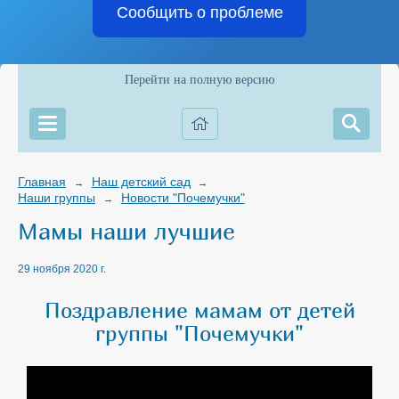
Сообщить о проблеме
Перейти на полную версию
Главная
Наш детский сад
→
→
Наши группы
Новости "Почемучки"
→
Мамы наши лучшие
29 ноября 2020 г.
Поздравление мамам от детей
группы "Почемучки"