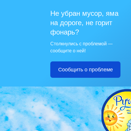
Не убран мусор, яма
на дороге, не горит
фонарь?
Столкнулись с проблемой —
сообщите о ней!
Сообщить о проблеме