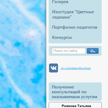
Галерея
Изостудия "Цветные
ладошки"
Портфолио педагогов
Конкурсы
vk.com/mbdou45rucheek
Получение
консультаций по
оказываемым услугам
Рожкова Татьяна