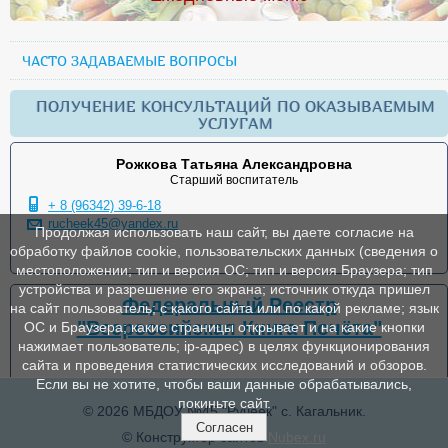
ЧАСТО ЗАДАВАЕМЫЕ ВОПРОСЫ
ПОЛУЧЕНИЕ КОНСУЛЬТАЦИЙ ПО ОКАЗЫВАЕМЫМ
УСЛУГАМ
Рожкова Татьяна Александровна
Старший воспитатель
+ 8 (96342) 39-6-18
rucheek45@yandex.ru
Продолжая использовать наш сайт, вы даете согласие на
обработку файлов cookie, пользовательских данных (сведения о
местоположении; тип и версия ОС; тип и версия Браузера; тип
устройства и разрешение его экрана; источник откуда пришел
Федеральный Реестр
на сайт пользователь; с какого сайта или по какой рекламе; язык
"Всероссийская Книга Почёта"
ОС и Браузера; какие страницы открывает и на какие кнопки
нажимает пользователь; ip-адрес) в целях функционирования
сайта и проведения статистических исследований и обзоров.
Если вы не хотите, чтобы ваши данные обрабатывались,
покиньте сайт.
© 2026 МБДОУ №45 "Ручеек" с. Кагальник.
Согласен
© Конструктор сайтов
Nubex.ru