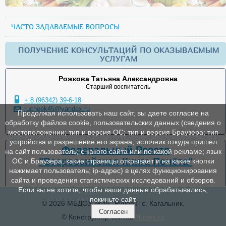
ЧАСТО ЗАДАВАЕМЫЕ ВОПРОСЫ
ПОЛУЧЕНИЕ КОНСУЛЬТАЦИЙ ПО ОКАЗЫВАЕМЫМ
УСЛУГАМ
Рожкова Татьяна Александровна
Старший воспитатель
+ 8 (96342) 39-6-18
rucheek45@yandex.ru
Продолжая использовать наш сайт, вы даете согласие на
обработку файлов cookie, пользовательских данных (сведения о
местоположении; тип и версия ОС; тип и версия Браузера; тип
устройства и разрешение его экрана; источник откуда пришел
Федеральный Реестр
на сайт пользователь; с какого сайта или по какой рекламе; язык
"Всероссийская Книга Почёта"
ОС и Браузера; какие страницы открывает и на какие кнопки
нажимает пользователь; ip-адрес) в целях функционирования
сайта и проведения статистических исследований и обзоров.
Если вы не хотите, чтобы ваши данные обрабатывались,
покиньте сайт.
© 2026 МБДОУ №45 "Ручеек" с. Кагальник.
Согласен
© Конструктор сайтов
Nubex.ru