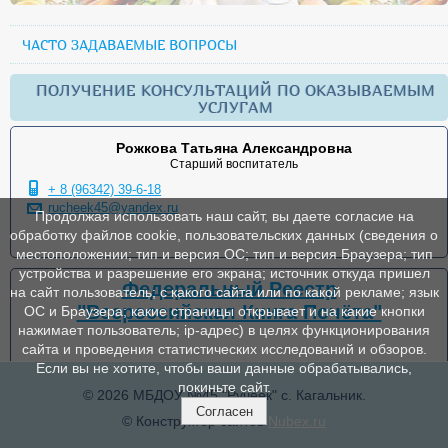
ЧАСТО ЗАДАВАЕМЫЕ ВОПРОСЫ
ПОЛУЧЕНИЕ КОНСУЛЬТАЦИЙ ПО ОКАЗЫВАЕМЫМ
УСЛУГАМ
Рожкова Татьяна Александровна
Старший воспитатель
+ 8 (96342) 39-6-18
rucheek45@yandex.ru
Продолжая использовать наш сайт, вы даете согласие на
обработку файлов cookie, пользовательских данных (сведения о
местоположении; тип и версия ОС; тип и версия Браузера; тип
устройства и разрешение его экрана; источник откуда пришел
Федеральный Реестр
на сайт пользователь; с какого сайта или по какой рекламе; язык
"Всероссийская Книга Почёта"
ОС и Браузера; какие страницы открывает и на какие кнопки
нажимает пользователь; ip-адрес) в целях функционирования
сайта и проведения статистических исследований и обзоров.
Если вы не хотите, чтобы ваши данные обрабатывались,
покиньте сайт.
© 2026 МБДОУ №45 "Ручеек" с. Кагальник.
Согласен
© Конструктор сайтов
Nubex.ru