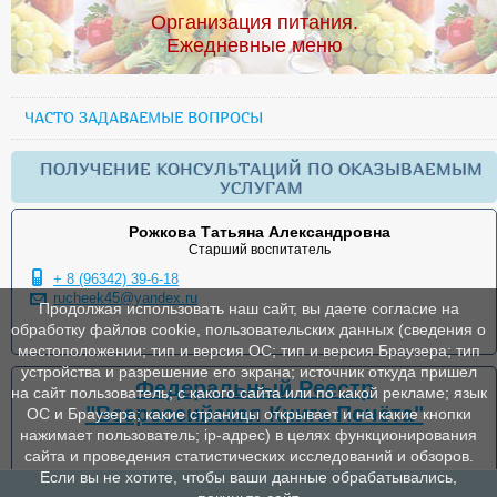
Организация питания.
Ежедневные меню
ЧАСТО ЗАДАВАЕМЫЕ ВОПРОСЫ
ПОЛУЧЕНИЕ КОНСУЛЬТАЦИЙ ПО ОКАЗЫВАЕМЫМ
УСЛУГАМ
Рожкова Татьяна Александровна
Старший воспитатель
+ 8 (96342) 39-6-18
rucheek45@yandex.ru
Продолжая использовать наш сайт, вы даете согласие на
обработку файлов cookie, пользовательских данных (сведения о
местоположении; тип и версия ОС; тип и версия Браузера; тип
устройства и разрешение его экрана; источник откуда пришел
Федеральный Реестр
на сайт пользователь; с какого сайта или по какой рекламе; язык
"Всероссийская Книга Почёта"
ОС и Браузера; какие страницы открывает и на какие кнопки
нажимает пользователь; ip-адрес) в целях функционирования
сайта и проведения статистических исследований и обзоров.
Если вы не хотите, чтобы ваши данные обрабатывались,