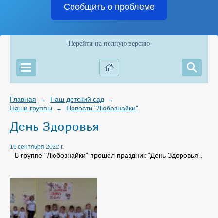
Сообщить о проблеме
Перейти на полную версию
Главная
Наш детский сад
→
→
Наши группы
Новости "Любознайки"
→
День Здоровья
16 сентября 2022 г.
В группе "Любознайки" прошел праздник "День Здоровья".