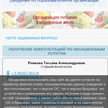
Сведения об образовательной организации
Организация питания.
Ежедневные меню
ЧАСТО ЗАДАВАЕМЫЕ ВОПРОСЫ
ПОЛУЧЕНИЕ КОНСУЛЬТАЦИЙ ПО ОКАЗЫВАЕМЫМ
УСЛУГАМ
Рожкова Татьяна Александровна
Старший воспитатель
+ 8 (96342) 39-6-18
rucheek45@yandex.ru
Продолжая использовать наш сайт, вы даете согласие на
обработку файлов cookie, пользовательских данных (сведения о
местоположении; тип и версия ОС; тип и версия Браузера; тип
устройства и разрешение его экрана; источник откуда пришел
Федеральный Реестр
на сайт пользователь; с какого сайта или по какой рекламе; язык
"Всероссийская Книга Почёта"
ОС и Браузера; какие страницы открывает и на какие кнопки
нажимает пользователь; ip-адрес) в целях функционирования