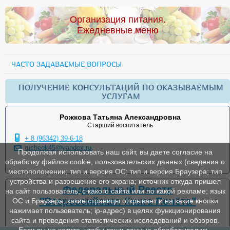
Организация питания.
Ежедневные меню
ЧАСТО ЗАДАВАЕМЫЕ ВОПРОСЫ
ПОЛУЧЕНИЕ КОНСУЛЬТАЦИЙ ПО ОКАЗЫВАЕМЫМ
УСЛУГАМ
Рожкова Татьяна Александровна
Старший воспитатель
+ 8 (96342) 39-6-18
rucheek45@yandex.ru
Продолжая использовать наш сайт, вы даете согласие на
обработку файлов cookie, пользовательских данных (сведения о
местоположении; тип и версия ОС; тип и версия Браузера; тип
устройства и разрешение его экрана; источник откуда пришел
Федеральный Реестр
на сайт пользователь; с какого сайта или по какой рекламе; язык
"Всероссийская Книга Почёта"
ОС и Браузера; какие страницы открывает и на какие кнопки
нажимает пользователь; ip-адрес) в целях функционирования
сайта и проведения статистических исследований и обзоров.