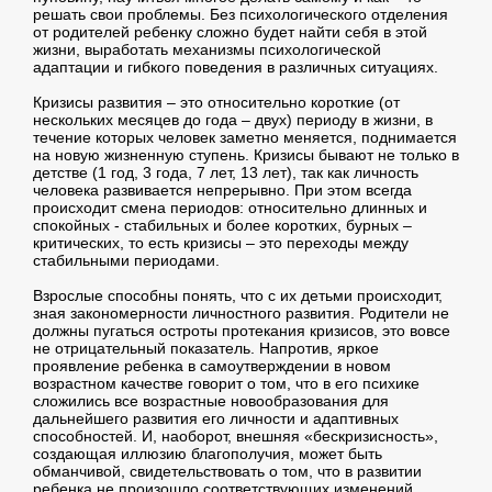
решать свои проблемы. Без психологического отделения
от родителей ребенку сложно будет найти себя в этой
жизни, выработать механизмы психологической
адаптации и гибкого поведения в различных ситуациях.
Кризисы развития – это относительно короткие (от
нескольких месяцев до года – двух) периоду в жизни, в
течение которых человек заметно меняется, поднимается
на новую жизненную ступень. Кризисы бывают не только в
детстве (1 год, 3 года, 7 лет, 13 лет), так как личность
человека развивается непрерывно. При этом всегда
происходит смена периодов: относительно длинных и
спокойных - стабильных и более коротких, бурных –
критических, то есть кризисы – это переходы между
стабильными периодами.
Взрослые способны понять, что с их детьми происходит,
зная закономерности личностного развития. Родители не
должны пугаться остроты протекания кризисов, это вовсе
не отрицательный показатель. Напротив, яркое
проявление ребенка в самоутверждении в новом
возрастном качестве говорит о том, что в его психике
сложились все возрастные новообразования для
дальнейшего развития его личности и адаптивных
способностей. И, наоборот, внешняя «бескризисность»,
создающая иллюзию благополучия, может быть
обманчивой, свидетельствовать о том, что в развитии
ребенка не произошло соответствующих изменений.