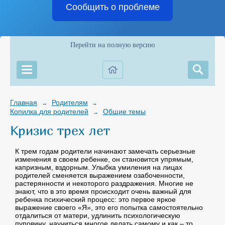
Сообщить о проблеме
Перейти на полную версию
Главная
Родителям
→
→
Копилка для родителей
Общие темы
→
Кризис трех лет
К трем годам родители начинают замечать серьезные
изменения в своем ребенке, он становится упрямым,
капризным, вздорным. Улыбка умиления на лицах
родителей сменяется выражением озабоченности,
растерянности и некоторого раздражения. Многие не
знают, что в это время происходит очень важный для
ребенка психический процесс: это первое яркое
выражение своего «Я», это его попытка самостоятельно
отдалиться от матери, удлинить психологическую
пуповину, научиться многое делать самому и как – то