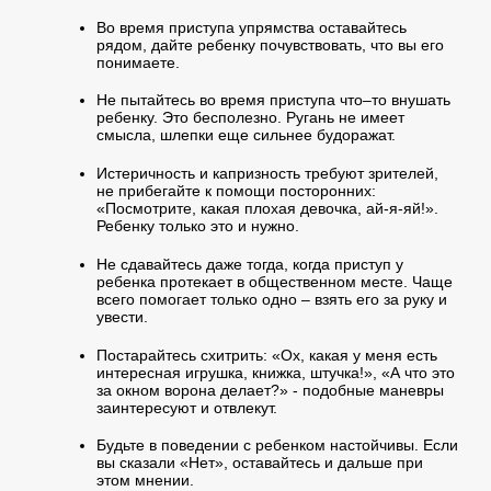
Во время приступа упрямства оставайтесь
рядом, дайте ребенку почувствовать, что вы его
понимаете.
Не пытайтесь во время приступа что–то внушать
ребенку. Это бесполезно. Ругань не имеет
смысла, шлепки еще сильнее будоражат.
Истеричность и капризность требуют зрителей,
не прибегайте к помощи посторонних:
«Посмотрите, какая плохая девочка, ай-я-яй!».
Ребенку только это и нужно.
Не сдавайтесь даже тогда, когда приступ у
ребенка протекает в общественном месте. Чаще
всего помогает только одно – взять его за руку и
увести.
Постарайтесь схитрить: «Ох, какая у меня есть
интересная игрушка, книжка, штучка!», «А что это
за окном ворона делает?» - подобные маневры
заинтересуют и отвлекут.
Будьте в поведении с ребенком настойчивы. Если
вы сказали «Нет», оставайтесь и дальше при
этом мнении.