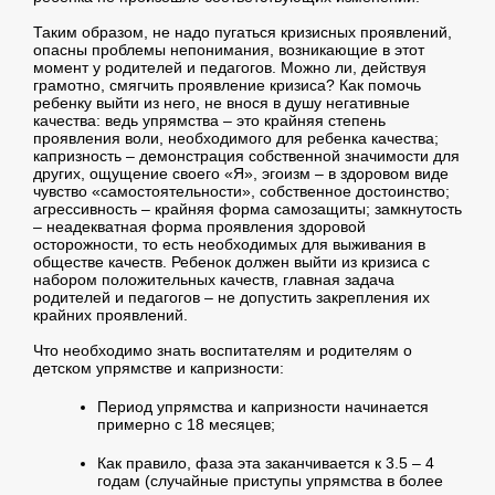
Таким образом, не надо пугаться кризисных проявлений,
опасны проблемы непонимания, возникающие в этот
момент у родителей и педагогов. Можно ли, действуя
грамотно, смягчить проявление кризиса? Как помочь
ребенку выйти из него, не внося в душу негативные
качества: ведь упрямства – это крайняя степень
проявления воли, необходимого для ребенка качества;
капризность – демонстрация собственной значимости для
других, ощущение своего «Я», эгоизм – в здоровом виде
чувство «самостоятельности», собственное достоинство;
агрессивность – крайняя форма самозащиты; замкнутость
– неадекватная форма проявления здоровой
осторожности, то есть необходимых для выживания в
обществе качеств. Ребенок должен выйти из кризиса с
набором положительных качеств, главная задача
родителей и педагогов – не допустить закрепления их
крайних проявлений.
Что необходимо знать воспитателям и родителям о
детском упрямстве и капризности:
Период упрямства и капризности начинается
примерно с 18 месяцев;
Как правило, фаза эта заканчивается к 3.5 – 4
годам (случайные приступы упрямства в более