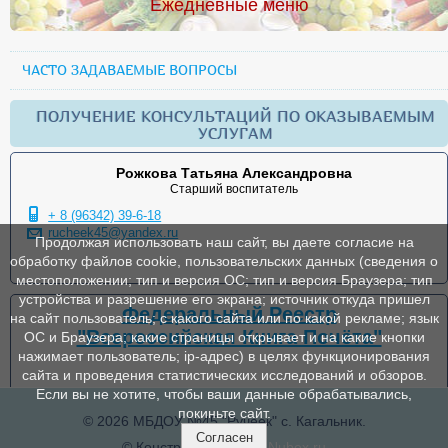
Ежедневные меню
ЧАСТО ЗАДАВАЕМЫЕ ВОПРОСЫ
ПОЛУЧЕНИЕ КОНСУЛЬТАЦИЙ ПО ОКАЗЫВАЕМЫМ
УСЛУГАМ
Рожкова Татьяна Александровна
Старший воспитатель
+ 8 (96342) 39-6-18
rucheek45@yandex.ru
Продолжая использовать наш сайт, вы даете согласие на
обработку файлов cookie, пользовательских данных (сведения о
местоположении; тип и версия ОС; тип и версия Браузера; тип
устройства и разрешение его экрана; источник откуда пришел
Федеральный Реестр
на сайт пользователь; с какого сайта или по какой рекламе; язык
"Всероссийская Книга Почёта"
ОС и Браузера; какие страницы открывает и на какие кнопки
нажимает пользователь; ip-адрес) в целях функционирования
сайта и проведения статистических исследований и обзоров.
Если вы не хотите, чтобы ваши данные обрабатывались,
покиньте сайт.
© 2026 МБДОУ №45 "Ручеек" с. Кагальник.
Согласен
© Конструктор сайтов
Nubex.ru