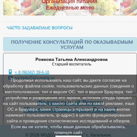
Организация питания.
Ежедневные меню
ЧАСТО ЗАДАВАЕМЫЕ ВОПРОСЫ
ПОЛУЧЕНИЕ КОНСУЛЬТАЦИЙ ПО ОКАЗЫВАЕМЫМ
УСЛУГАМ
Рожкова Татьяна Александровна
Старший воспитатель
+ 8 (96342) 39-6-18
rucheek45@yandex.ru
Продолжая использовать наш сайт, вы даете согласие на
обработку файлов cookie, пользовательских данных (сведения о
местоположении; тип и версия ОС; тип и версия Браузера; тип
устройства и разрешение его экрана; источник откуда пришел
Федеральный Реестр
на сайт пользователь; с какого сайта или по какой рекламе; язык
"Всероссийская Книга Почёта"
ОС и Браузера; какие страницы открывает и на какие кнопки
нажимает пользователь; ip-адрес) в целях функционирования
сайта и проведения статистических исследований и обзоров.
Если вы не хотите, чтобы ваши данные обрабатывались,
покиньте сайт.
© 2026 МБДОУ №45 "Ручеек" с. Кагальник.