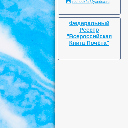
rucheek45@yandex.ru
Федеральный
Реестр
"Всероссийская
Книга Почёта"