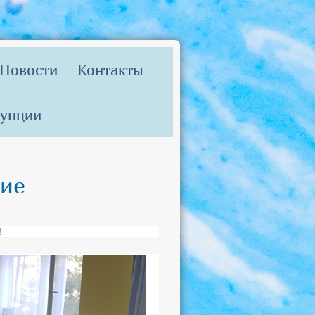
Новости
Контакты
рупции
ние
!