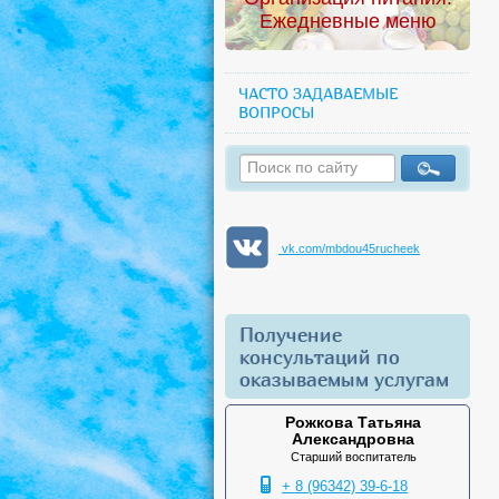
Ежедневные меню
ЧАСТО ЗАДАВАЕМЫЕ
ВОПРОСЫ
vk.com/mbdou45rucheek
Получение
консультаций по
оказываемым услугам
Рожкова Татьяна
Александровна
Старший воспитатель
+ 8 (96342) 39-6-18