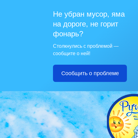
Не убран мусор, яма
на дороге, не горит
фонарь?
Столкнулись с проблемой —
сообщите о ней!
Сообщить о проблеме