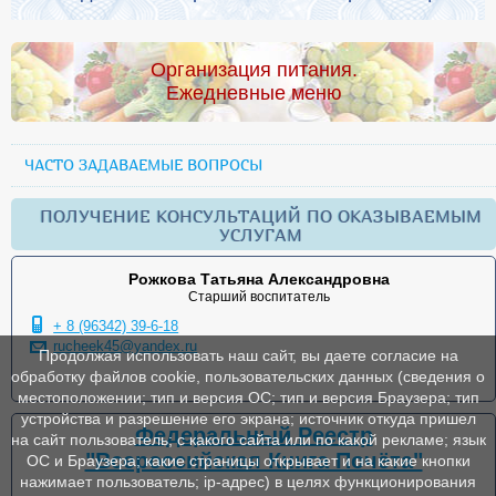
Организация питания.
Ежедневные меню
ЧАСТО ЗАДАВАЕМЫЕ ВОПРОСЫ
ПОЛУЧЕНИЕ КОНСУЛЬТАЦИЙ ПО ОКАЗЫВАЕМЫМ
УСЛУГАМ
Рожкова Татьяна Александровна
Старший воспитатель
+ 8 (96342) 39-6-18
rucheek45@yandex.ru
Продолжая использовать наш сайт, вы даете согласие на
обработку файлов cookie, пользовательских данных (сведения о
местоположении; тип и версия ОС; тип и версия Браузера; тип
устройства и разрешение его экрана; источник откуда пришел
Федеральный Реестр
на сайт пользователь; с какого сайта или по какой рекламе; язык
"Всероссийская Книга Почёта"
ОС и Браузера; какие страницы открывает и на какие кнопки
нажимает пользователь; ip-адрес) в целях функционирования