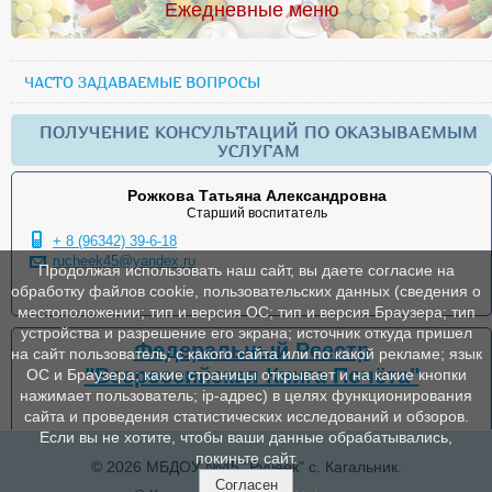
Ежедневные меню
ЧАСТО ЗАДАВАЕМЫЕ ВОПРОСЫ
ПОЛУЧЕНИЕ КОНСУЛЬТАЦИЙ ПО ОКАЗЫВАЕМЫМ
УСЛУГАМ
Рожкова Татьяна Александровна
Старший воспитатель
+ 8 (96342) 39-6-18
rucheek45@yandex.ru
Продолжая использовать наш сайт, вы даете согласие на
обработку файлов cookie, пользовательских данных (сведения о
местоположении; тип и версия ОС; тип и версия Браузера; тип
устройства и разрешение его экрана; источник откуда пришел
Федеральный Реестр
на сайт пользователь; с какого сайта или по какой рекламе; язык
"Всероссийская Книга Почёта"
ОС и Браузера; какие страницы открывает и на какие кнопки
нажимает пользователь; ip-адрес) в целях функционирования
сайта и проведения статистических исследований и обзоров.
Если вы не хотите, чтобы ваши данные обрабатывались,
покиньте сайт.
© 2026 МБДОУ №45 "Ручеек" с. Кагальник.
Согласен