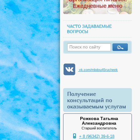
Ежедневные меню
ЧАСТО ЗАДАВАЕМЫЕ
ВОПРОСЫ
vk.com/mbdou45rucheek
Получение
консультаций по
оказываемым услугам
Рожкова Татьяна
Александровна
Старший воспитатель
+ 8 (96342) 39-6-18