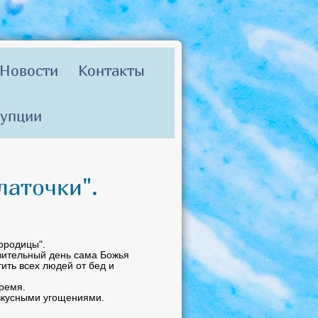
Новости
Контакты
рупции
латочки".
ородицы".
ивительный день сама Божья
ить всех людей от бед и
ремя.
 вкусными угощениями.