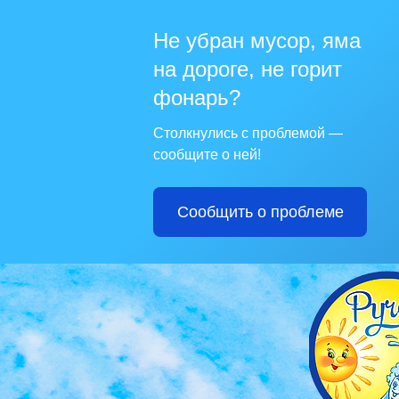
Не убран мусор, яма
на дороге, не горит
фонарь?
Столкнулись с проблемой —
сообщите о ней!
Сообщить о проблеме