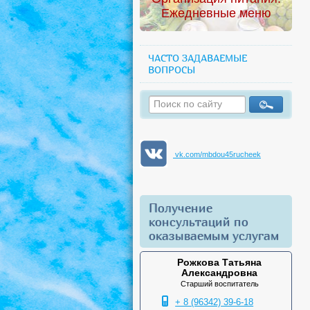
Ежедневные меню
ЧАСТО ЗАДАВАЕМЫЕ
ВОПРОСЫ
vk.com/mbdou45rucheek
Получение
консультаций по
оказываемым услугам
Рожкова Татьяна
Александровна
Старший воспитатель
+ 8 (96342) 39-6-18