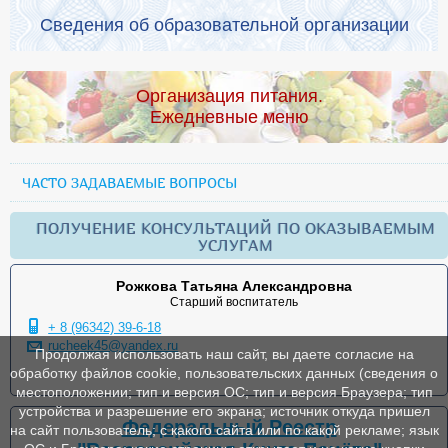
Сведения об образовательной организации
Организация питания.
Ежедневные меню
ЧАСТО ЗАДАВАЕМЫЕ ВОПРОСЫ
ПОЛУЧЕНИЕ КОНСУЛЬТАЦИЙ ПО ОКАЗЫВАЕМЫМ
УСЛУГАМ
Рожкова Татьяна Александровна
Старший воспитатель
+ 8 (96342) 39-6-18
rucheek45@yandex.ru
Продолжая использовать наш сайт, вы даете согласие на
обработку файлов cookie, пользовательских данных (сведения о
местоположении; тип и версия ОС; тип и версия Браузера; тип
устройства и разрешение его экрана; источник откуда пришел
Федеральный Реестр
на сайт пользователь; с какого сайта или по какой рекламе; язык