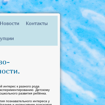
Новости
Контакты
рупции
во-
ности.
й интерес к разного рода
 экспериментированию. Детскому
ошкольного развития ребёнка.
тия познавательного интереса у
бразнее и интенсивнее поисковая