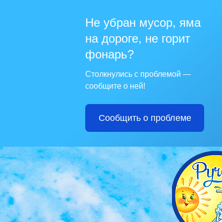
Не убран мусор, яма
на дороге, не горит
фонарь?
Столкнулись с проблемой —
сообщите о ней!
Сообщить о проблеме