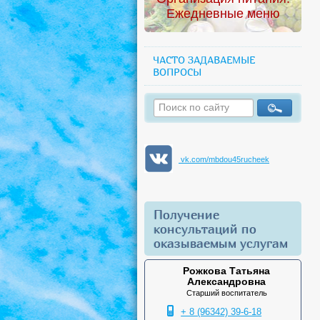
Ежедневные меню
ЧАСТО ЗАДАВАЕМЫЕ
ВОПРОСЫ
vk.com/mbdou45rucheek
Получение
консультаций по
оказываемым услугам
Рожкова Татьяна
Александровна
Старший воспитатель
+ 8 (96342) 39-6-18