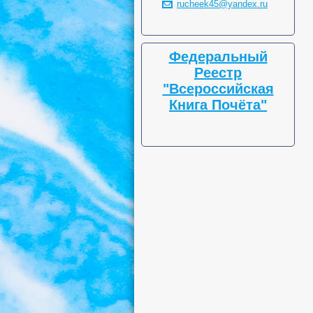
rucheek45@yandex.ru
Федеральный
Реестр
"Всероссийская
Книга Почёта"