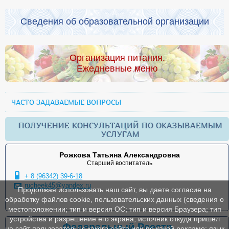
Сведения об образовательной организации
Организация питания.
Ежедневные меню
ЧАСТО ЗАДАВАЕМЫЕ ВОПРОСЫ
ПОЛУЧЕНИЕ КОНСУЛЬТАЦИЙ ПО ОКАЗЫВАЕМЫМ
УСЛУГАМ
Рожкова Татьяна Александровна
Старший воспитатель
+ 8 (96342) 39-6-18
rucheek45@yandex.ru
Продолжая использовать наш сайт, вы даете согласие на
обработку файлов cookie, пользовательских данных (сведения о
местоположении; тип и версия ОС; тип и версия Браузера; тип
устройства и разрешение его экрана; источник откуда пришел
Федеральный Реестр
на сайт пользователь; с какого сайта или по какой рекламе; язык