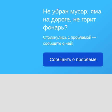
Не убран мусор, яма
на дороге, не горит
фонарь?
Столкнулись с проблемой —
сообщите о ней!
Сообщить о проблеме