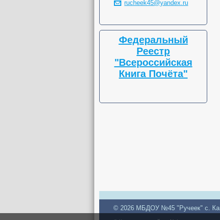
rucheek45@yandex.ru
Федеральный
Реестр
"Всероссийская
Книга Почёта"
© 2026 МБДОУ №45 "Ручеек" с. Ка