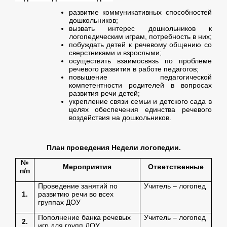
развитие коммуникативных способностей
дошкольников;
вызвать интерес дошкольников к
логопедическим играм, потребность в них;
побуждать детей к речевому общению со
сверстниками и взрослыми;
осуществить взаимосвязь по проблеме
речевого развития в работе педагогов;
повышение педагогической
компетентности родителей в вопросах
развития речи детей;
укрепление связи семьи и детского сада в
целях обеспечения единства речевого
воздействия на дошкольников.
План проведения Недели логопедии.
№
Мероприятия
Ответственные
п/п
Проведение занятий по
Учитель – логопед
1.
развитию речи во всех
группах ДОУ
Пополнение банка речевых
Учитель – логопед
2.
игр для групп ДОУ