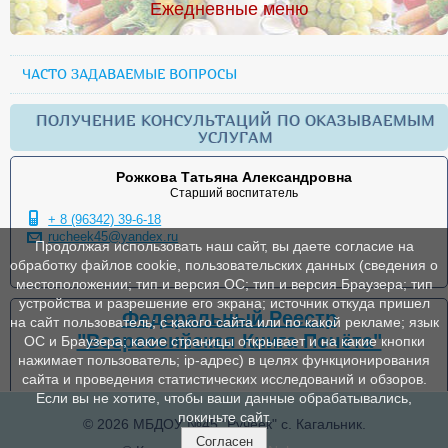
Ежедневные меню
ЧАСТО ЗАДАВАЕМЫЕ ВОПРОСЫ
ПОЛУЧЕНИЕ КОНСУЛЬТАЦИЙ ПО ОКАЗЫВАЕМЫМ
УСЛУГАМ
Рожкова Татьяна Александровна
Старший воспитатель
+ 8 (96342) 39-6-18
rucheek45@yandex.ru
Продолжая использовать наш сайт, вы даете согласие на
обработку файлов cookie, пользовательских данных (сведения о
местоположении; тип и версия ОС; тип и версия Браузера; тип
устройства и разрешение его экрана; источник откуда пришел
Федеральный Реестр
на сайт пользователь; с какого сайта или по какой рекламе; язык
"Всероссийская Книга Почёта"
ОС и Браузера; какие страницы открывает и на какие кнопки
нажимает пользователь; ip-адрес) в целях функционирования
сайта и проведения статистических исследований и обзоров.
Если вы не хотите, чтобы ваши данные обрабатывались,
покиньте сайт.
© 2026 МБДОУ №45 "Ручеек" с. Кагальник.
Согласен