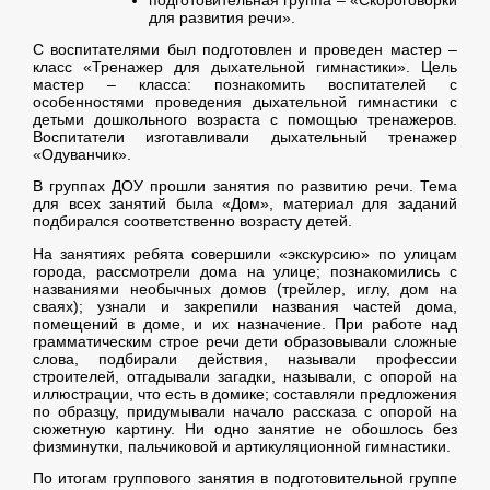
для развития речи».
С воспитателями был подготовлен и проведен мастер –
класс «Тренажер для дыхательной гимнастики». Цель
мастер – класса: познакомить воспитателей с
особенностями проведения дыхательной гимнастики с
детьми дошкольного возраста с помощью тренажеров.
Воспитатели изготавливали дыхательный тренажер
«Одуванчик».
В группах ДОУ прошли занятия по развитию речи. Тема
для всех занятий была «Дом», материал для заданий
подбирался соответственно возрасту детей.
На занятиях ребята совершили «экскурсию» по улицам
города, рассмотрели дома на улице; познакомились с
названиями необычных домов (трейлер, иглу, дом на
сваях); узнали и закрепили названия частей дома,
помещений в доме, и их назначение. При работе над
грамматическим строе речи дети образовывали сложные
слова, подбирали действия, называли профессии
строителей, отгадывали загадки, называли, с опорой на
иллюстрации, что есть в домике; составляли предложения
по образцу, придумывали начало рассказа с опорой на
сюжетную картину. Ни одно занятие не обошлось без
физминутки, пальчиковой и артикуляционной гимнастики.
По итогам группового занятия в подготовительной группе